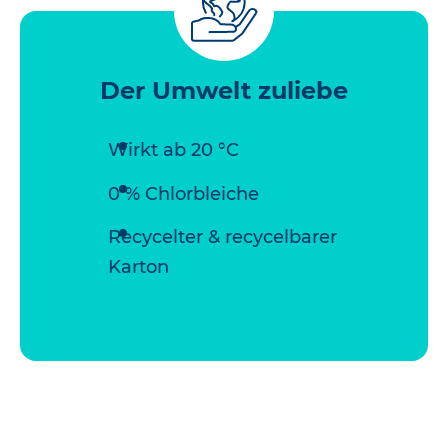
Der Umwelt zuliebe
Wirkt ab 20 °C
0 % Chlorbleiche
Recycelter & recycelbarer
Karton