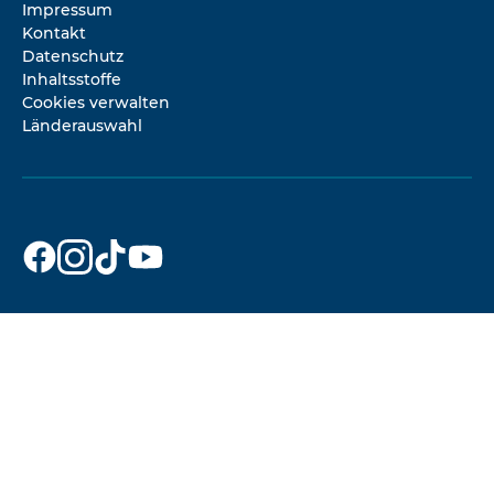
Impressum
Kontakt
Datenschutz
Inhaltsstoffe
Cookies verwalten
Länderauswahl
Dr. Beckmann
Dr. Beckmann
Dr. Beckmann
Dr. Beckmann
auf
auf
auf
auf
Facebook
Instagram
TikTok
YouTube