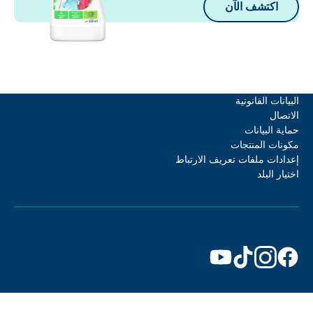
اكتشف الآن
لبيانات القانونية
لاتصال
ماية البيانات
كونات المنتجات
عدادات ملفات تعريف الارتباط
ختيار البلد
دكتور
دكتور
دكتور
دكتور
بيكمان
بيكمان
بيكمان
بيكمان
علىFacebook
علىInstagram
علىTikTok
علىYouTube