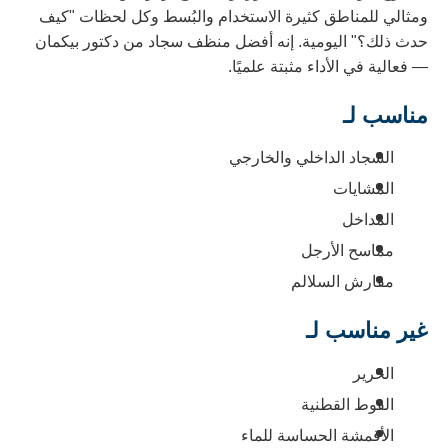
مثالي للمناطق كثيرة الاستخدام والبُسط وكل لحظات "كيف
دث ذلك؟" اليومية. إنه أفضل منظف سجاد من دكتور بيكمان
 فعالية في الأداء مثبتة علميًا.
ناسب لـ
السجاد الداخلي والخارجي
المشايات
المداخل
مماسح الأرجل
مفارش السلالم
ير مناسب لـ
الحرير
الفوط القطنية
الأقمشة الحساسة للماء