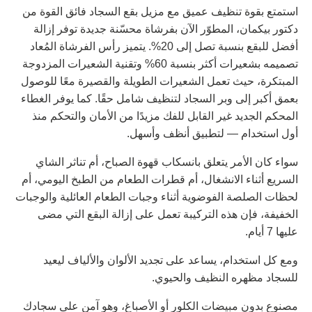
ستمتع بقوة تنظيف عميق مع مزيل بقع السجاد فائق القوة من
كتور بيكمان، المطوّر الآن بفرشاة محسّنة جديدة توفر إزالة
أفضل للبقع بنسبة تصل إلى 20%. يتميز رأس الفرشاة المُعاد
تصميمه بشعيرات أكثر بنسبة 60% وتقنية الشعيرات المزدوجة
لمبتكرة، حيث تعمل الشعيرات الطويلة والقصيرة معًا للوصول
عمق أكبر إلى وبر السجاد لتنظيف شامل حقًا. كما يوفر الغطاء
لمحكم الجديد غير القابل للفك مزيدًا من الأمان والتحكم منذ
ول استخدام — لتطبيق أنظف وأسهل.
واء كان الأمر يتعلق بانسكاب قهوة الصباح، أم تناثر الشاي
لسريع أثناء الانشغال، أم قطرات الطعام من الطبخ اليومي، أم
حظات الصلصة الفوضوية أثناء وجبات الطعام العائلية والوجبات
لخفيفة، فإن هذه التركيبة تعمل على إزالة البقع التي مضى
يها 7 أيام.
مع كل استخدام، يساعد على تجديد الألوان والألياف ليعيد
لسجاد مظهره النظيف والحيوي.
صنوع بدون مبيضات الكلور أو الأصباغ، وهو آمن على سجادك