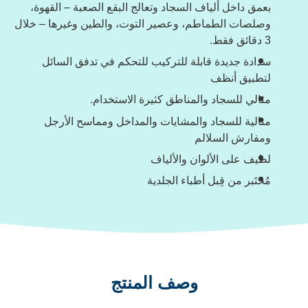
بعمق داخل ألياف السجاد وتعالج البقع الصعبة – القهوة،
وصلصات الطماطم، وعصير التوت، والطين وغيرها – خلال
3 دقائق فقط.
سدادة جديدة قابلة للتركيب للتحكم في تدفق السائل
لتطبيق أنظف
مثالي للسجاد والمناطق كثيرة الاستخدام.
مثالية للسجاد والمشايات والمداخل ومماسح الأرجل
ومفارش السلالم
لطيف على الألوان والألياف
مُختَبر من قِبل أطباء الجلدية
وصف المنتج