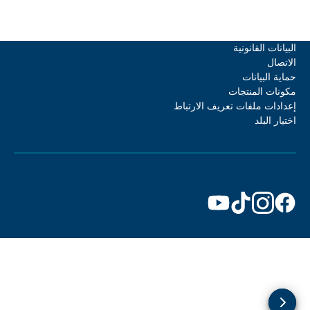
لبيانات القانونية
لاتصال
ماية البيانات
كونات المنتجات
عدادات ملفات تعريف الارتباط
ختيار البلد
دكتور
دكتور
دكتور
دكتور
بيكمان
بيكمان
بيكمان
بيكمان
علىFacebook
علىInstagram
علىTikTok
علىYouTube