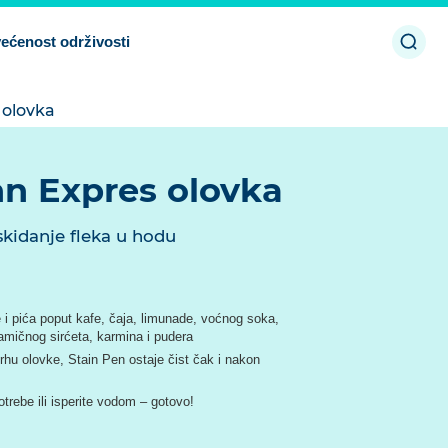
Otvor
ećenost održivosti
pretr
 olovka
n Expres olovka
kidanje fleka u hodu
i pića poput kafe, čaja, limunade, voćnog soka,
amičnog sirćeta, karmina i pudera
rhu olovke, Stain Pen ostaje čist čak i nakon
rebe ili isperite vodom – gotovo!