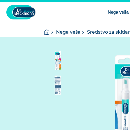
Nega veša
You
Homepage
Nega veša
Sredstvo za skidan
are
here: