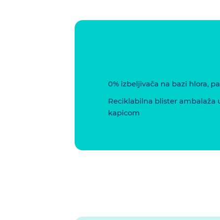
0% izbeljivača na bazi hlora, p
Reciklabilna blister ambalaža u 
kapicom