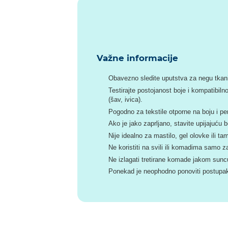
Važne informacije
Obavezno sledite uputstva za negu tkan
Testirajte postojanost boje i kompatibil
(šav, ivica).
Pogodno za tekstile otporne na boju i p
Ako je jako zaprljano, stavite upijajuću 
Nije idealno za mastilo, gel olovke ili ta
Ne koristiti na svili ili komadima samo 
Ne izlagati tretirane komade jakom sunc
Ponekad je neophodno ponoviti postupa