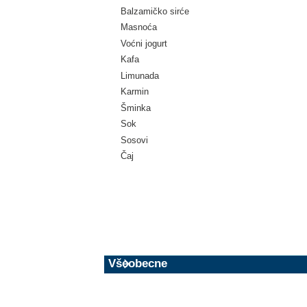
Balzamičko sirće
Masnoća
Voćni jogurt
Kafa
Limunada
Karmin
Šminka
Sok
Sosovi
Čaj
Všeobecne