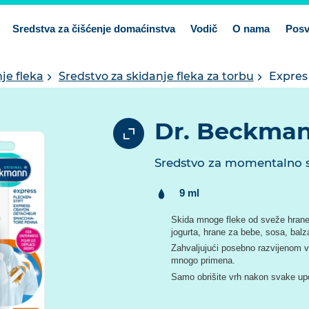
Sredstva za čišćenje domaćinstva
Vodič
O nama
Posv
je fleka
Sredstvo za skidanje fleka za torbu
Expres
Dr. Beckman
Sredstvo za momentalno s
Sadrzaj:
9 ml
Skida mnoge fleke od sveže hrane 
jogurta, hrane za bebe, sosa, balz
Zahvaljujući posebno razvijenom v
mnogo primena.
Samo obrišite vrh nakon svake upot