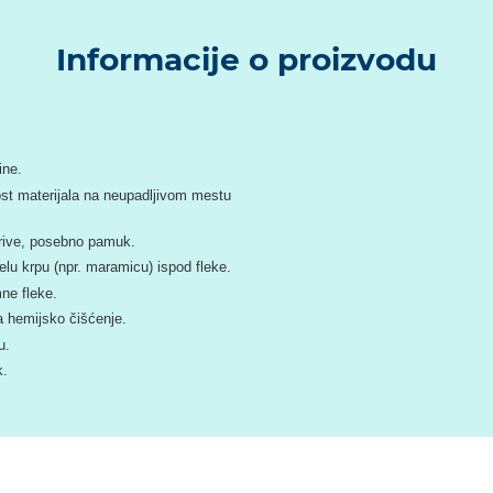
Informacije o proizvodu
ine.
nost materijala na neupadljivom mestu
erive, posebno pamuk.
belu krpu (npr. maramicu) ispod fleke.
mne fleke.
za hemijsko čišćenje.
u.
k.