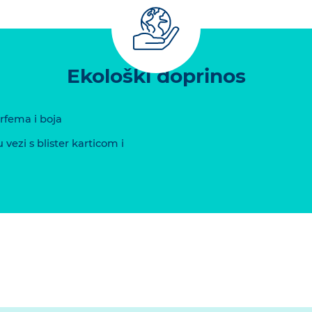
Ekološki doprinos
arfema i boja
vezi s blister karticom i