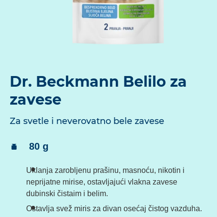
Dr. Beckmann Belilo za
zavese
Za svetle i neverovatno bele zavese
Sadrzaj:
80 g
Uklanja zarobljenu prašinu, masnoću, nikotin i
neprijatne mirise, ostavljajući vlakna zavese
dubinski čistaim i belim.
Ostavlja svež miris za divan osećaj čistog vazduha.