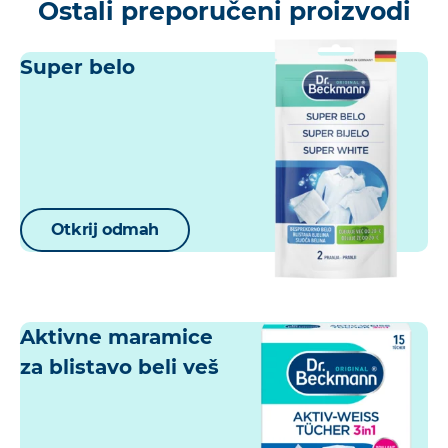
Ostali preporučeni proizvodi
Super belo
Otkrij odmah
Aktivne maramice
za blistavo beli veš