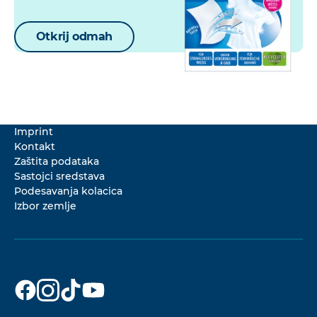
Otkrij odmah
Imprint
Kontakt
Zaštita podataka
Sastojci sredstava
Podesavanja kolacica
Izbor zemlje
Dr. Beckmann
Dr. Beckmann
Dr. Beckmann
Dr. Beckmann
na
na
na
na
Facebook
Instagram
TikTok
YouTube