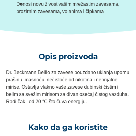
Donosi novu živost vašim mrežastim zavesama,
prozirnim zavesama, volanima i čipkama
Opis proizvoda
Dr. Beckmann Belilo za zavese pouzdano uklanja upornu
prašinu, masnoću, nečistoće od nikotina i neprijatne
mirise. Ostavlja vlakno vaše zavese dubinski čistim i
belim sa svežim mirisom za divan osećaj čistog vazduha.
Radi čak i od 20 °C što čuva energiju.
Kako da ga koristite