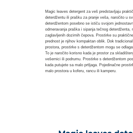
Magic leaves detergent za veš predstavljaju prakt
deterdžentu ili prašku za pranje veša, naročito u s
deterdžentom posebno se ističu svojom jednosta
odmeravanja praška i sipanja tečnog deterdženta, 
zaglavljenih dozirnih čepova. Prostirke su praktičn
prednost je njihov kompaktan oblik. Dok tradiciona
prostora, prostirke s deterdžentom mogu se odlaga
To je naročito korisno kada je prostor za skladišten
vešernici ili podrumu. Prostirke s deterdžentom po
kada putujete sa malo prtljaga. Pojedinačne prostir
malo prostora u koferu, rancu ili kamperu.