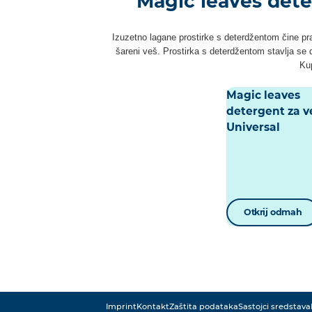
Magic leaves dete
Izuzetno lagane prostirke s deterdžentom čine pr
šareni veš. Prostirka s deterdžentom stavlja se 
Kup
Magic leaves
detergent za v
Universal
Otkrij odmah
Imprint
Kontakt
Zaštita podataka
Sastojci sredstava