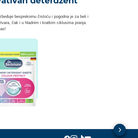
vativan deterdžent
beđuje besprekornu čistoću i pogodna je za beli i
vara, čak i u hladnim i kratkim ciklusima pranja.
nas!
Dr. Beckmann
Dr. Beckmann
Dr. Beckmann
Dr. Beckmann