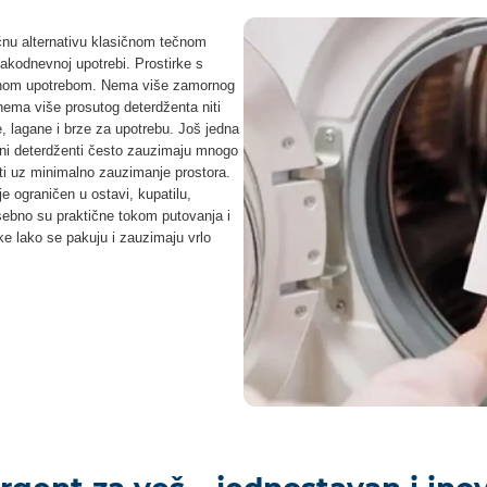
ičnu alternativu klasičnom tečnom
vakodnevnoj upotrebi. Prostirke s
vnom upotrebom. Nema više zamornog
nema više prosutog deterdženta niti
e, lagane i brze za upotrebu. Još jedna
lni deterdženti često zauzimaju mnogo
ti uz minimalno zauzimanje prostora.
je ograničen u ostavi, kupatilu,
sebno su praktične tokom putovanja i
ke lako se pakuju i zauzimaju vrlo