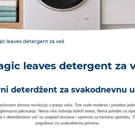
ic leaves detergent za veš
gic leaves detergent za 
vni deterdžent za svakodnevnu 
Beckmann donose revoluciju u pranju veša. One nude moderan i posebno jedn
 glomazna pakovanja. Nema više nošenja teških tereta. Nema potrebe za sipa
s deterdžentom već su unapred dozirane i spremne za trenutnu upotrebu. To 
pogodnom za svakodnevnu primenu.