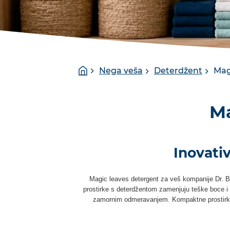
You
Homepage
Nega veša
Deterdžent
Mag
are
here:
Ma
Inovati
Magic leaves detergent za veš kompanije Dr. 
prostirke s deterdžentom zamenjuju teške boce i
zamornim odmeravanjem. Kompaktne prostirke 