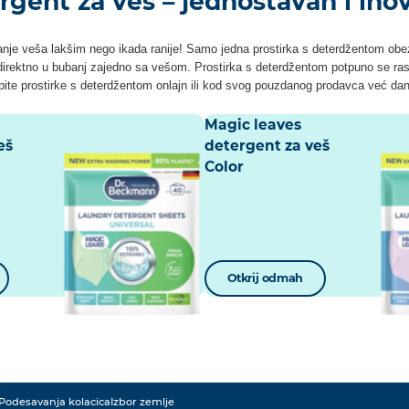
rgent za veš – jednostavan i ino
anje veša lakšim nego ikada ranije! Samo jedna prostirka s deterdžentom obez
direktno u bubanj zajedno sa vešom. Prostirka s deterdžentom potpuno se rast
ite prostirke s deterdžentom onlajn ili kod svog pouzdanog prodavca već da
Magic leaves
eš
detergent za veš
Color
Otkrij odmah
Podesavanja kolacica
Izbor zemlje