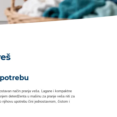
veš
upotrebu
ostavan način pranja veša. Lagane i kompaktne
njem deterdženta u mašinu za pranje veša niti za
njihovu upotrebu čini jednostavnom, čistom i