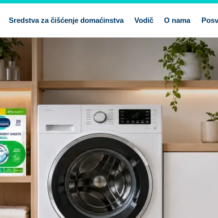
Sredstva za čišćenje domaćinstva
Vodič
O nama
Posv