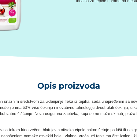
Idealno za tepihe i prometna mest
Opis proizvoda
nn snažnim sredstvom za uklanjanje fleka iz tepiha, sada unapređenim sa n
anošenje ima 60% više čekinja i inovativnu tehnologiju dvostrukih čekinja, u ko
eobuhvatno čišćenje. Nova osigurana zaptivka, koja se ne može skinuti, pruža b
nog vina tokom kino večeri, blatnjavih otisaka cipela nakon šetnje po kiši il
 nanošenjem pomaže osvežiti boje i vlakna, vraćajući tepisima čist izgled i ž