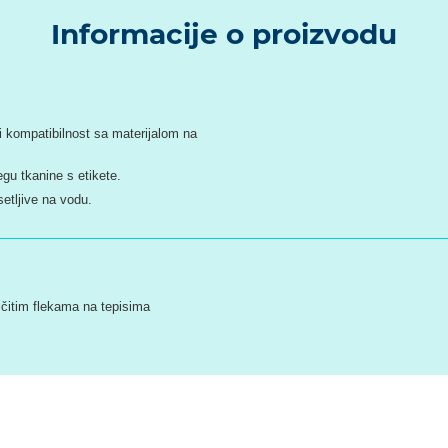
Informacije o proizvodu
 i kompatibilnost sa materijalom na
gu tkanine s etikete.
setljive na vodu.
ličitim flekama na tepisima