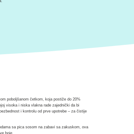
a.
ovom poboljšanom četkom, koja postiže do 20%
joj visoka i niska vlakna rade zajednički da bi
ezbednost i kontrolu od prve upotrebe – za čistije
i nezgodama sa pica sosom na zabavi sa zakuskom, ova
ive boje.