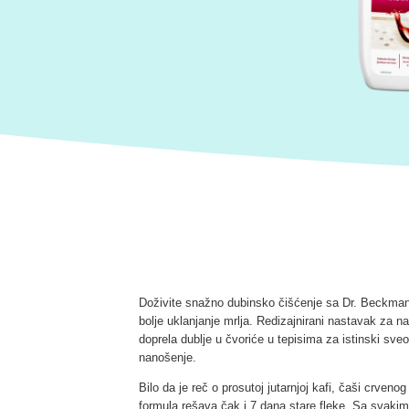
Doživite snažno dubinsko čišćenje sa Dr. Beckma
bolje uklanjanje mrlja. Redizajnirani nastavak za n
doprela dublje u čvoriće u tepisima za istinski sv
nanošenje.
Bilo da je reč o prosutoj jutarnjoj kafi, čaši crve
formula rešava čak i 7 dana stare fleke. Sa svakim