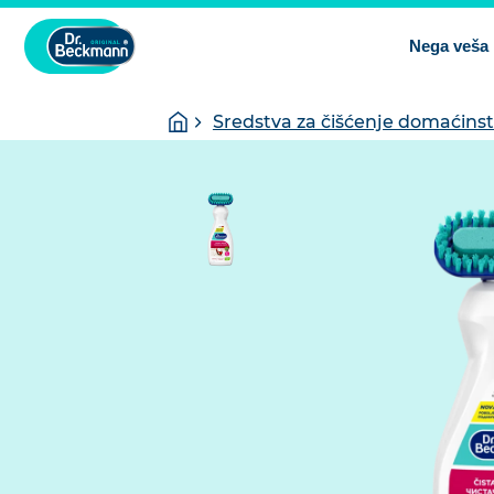
Nega veša
You
Homepage
Sredstva za čišćenje domaćins
are
here: