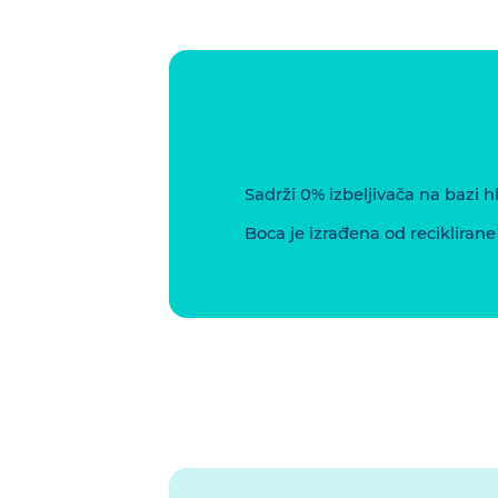
Sadrži 0% izbeljivača na bazi hl
Boca je izrađena od reciklirane