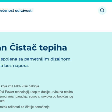
Otvor
ećenost održivosti
pretr
n Čistač tepiha
 spojena sa pametnijim dizajnom,
ha bez napora.
koja ima 60% više čekinja
Oxi Power tehnologiju dopire dublje u vlakna tepiha
rvenog vina, paradajz sosova, sokova od bobičastog
nuta
otok tečnosti za čistije nanošenje