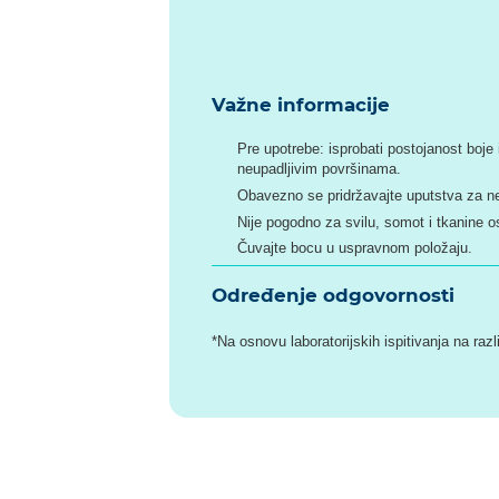
Važne informacije
Pre upotrebe: isprobati postojanost boje
neupadljivim površinama.
Obavezno se pridržavajte uputstva za ne
Nije pogodno za svilu, somot i tkanine o
Čuvajte bocu u uspravnom položaju.
Određenje odgovornosti
*Na osnovu laboratorijskih ispitivanja na raz