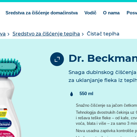
Sredstva za čišćenje domaćinstva
Vodič
O nama
Posv
tva
Sredstvo za čišćenje tepiha
Čistač tepiha
Dr. Beckman
Snaga dubinskog čišćenja
za uklanjanje fleka iz tepi
Sadrzaj:
550 ml
Snažno čišćenje sa jačom četkom 
Tehnologija dvostrukih čekinja uz 
i rešava teške fleke – od kafe, c
voća, blata i više – za samo 3 mi
Nova usadna zaptivka kontroliše pr