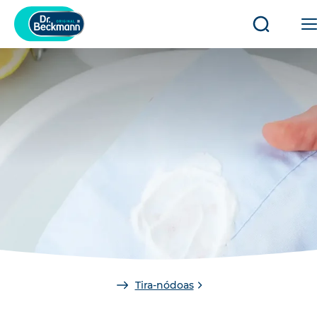
Abrir/fec
a
pesquisa
You
Tira-nódoas
are
here: