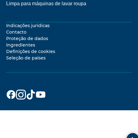
Limpa para máquinas de lavar roupa
Indicações jurídicas
Contacto
Proteção de dados
Ingredientes
Definições de cookies
Seleção de países
Dr. Beckmann
Dr. Beckmann
Dr. Beckmann
Dr. Beckmann
nas
nas
nas
nas
redes
redes
redes
redes
sociais
sociais
sociais
sociais
Facebook
Instagram
TikTok
YouTube