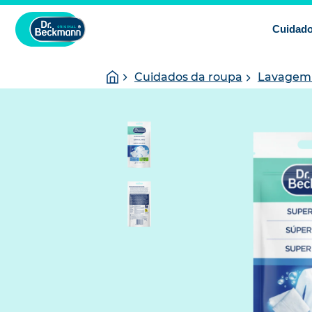
Cuidado
You
Homepage
Cuidados da roupa
Lavagem 
are
here: