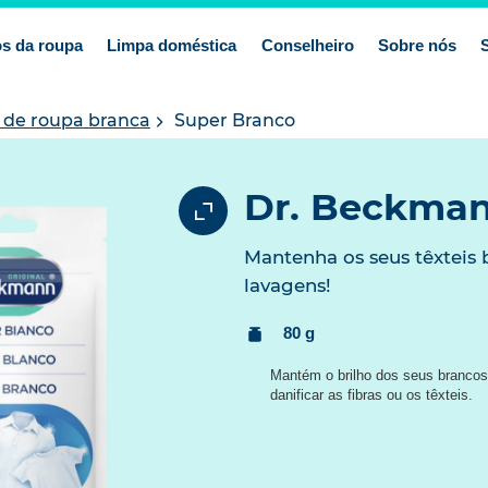
s da roupa
Limpa doméstica
Conselheiro
Sobre nós
de roupa branca
Super Branco
Dr. Beckman
Mantenha os seus têxteis 
lavagens!
Ver
80 g
conteúdo:
Mantém o brilho dos seus brancos
danificar as fibras ou os têxteis.