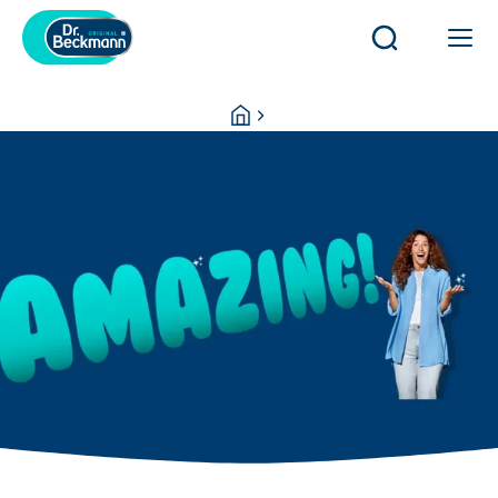
検
メ
索
イ
を
ン
You
Homepage
開
ナ
are
く
ビ
here:
／
ゲ
閉
ー
じ
シ
る
ョ
ン
を
開
閉