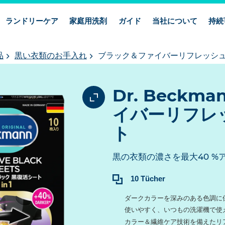
ランドリーケア
家庭用洗剤
ガイド
当社について
持続
品
黒い衣類のお手入れ
ブラック＆ファイバーリフレッシュ
Dr. Beck
イバーリフレ
ト
黒の衣類の濃さを最大40 %
内
10 Tücher
容：
ダークカラーを深みのある色調に
使いやすく、いつもの洗濯機で使
カラー＆繊維ケア技術を備えたリ