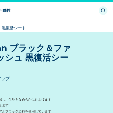
検
可能性
索
を
開
 黒復活シート
く
／
閉
じ
mann ブラック＆ファ
る
ッシュ 黒復活シー
アップ
保ち、生地をなめらかに仕上げます
えます
アルブラック染料を使用しています