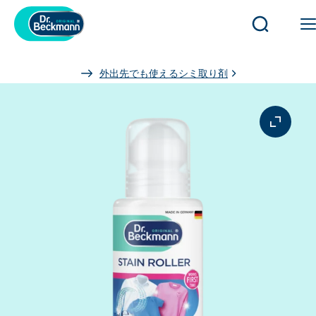
検
索
を
You
外出先でも使えるシミ取り剤
開
are
く
here:
／
閉
じ
る