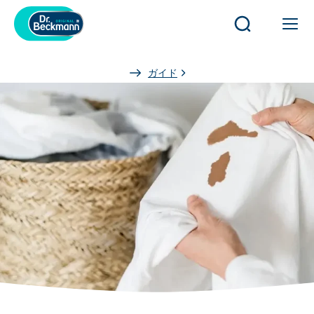
検
メ
索
イ
を
ン
You
ガイド
開
ナ
are
く
ビ
here:
／
ゲ
閉
ー
じ
シ
る
ョ
ン
を
開
閉