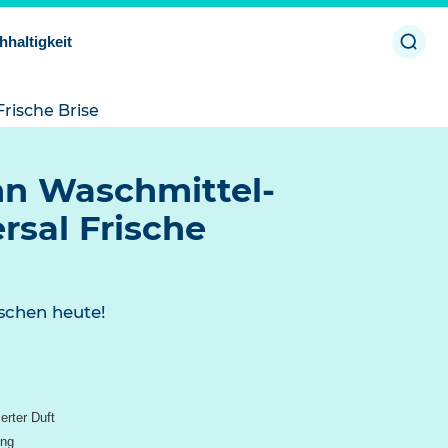
Such
hhaltigkeit
öffne
rische Brise
n Waschmittel-
rsal Frische
schen heute!
erter Duft
ung