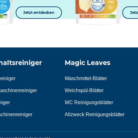
Jetzt entdecken
Jet
altsreiniger
Magic Leaves
einiger
Waschmittel-Blätter
schinenreiniger
Weichspül-Blätter
iger
WC Reinigungsblätter
chinenreiniger
Allzweck Reinigungsblätter