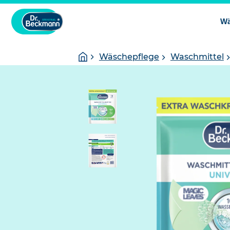
Wä
Sie
Startseite
Wäschepflege
Waschmittel
sind
hier: