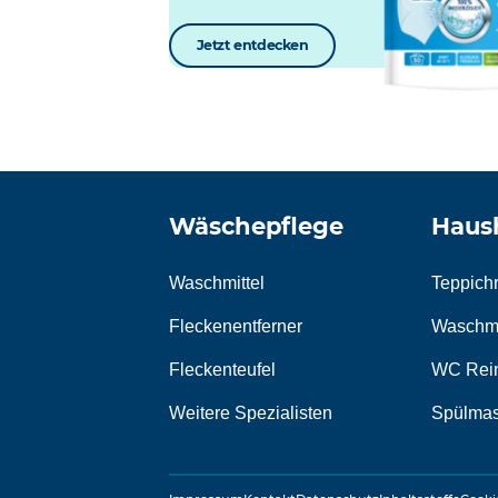
Jetzt entdecken
Wäschepflege
Haush
Waschmittel
Teppichr
Fleckenentferner
Waschma
Fleckenteufel
WC Rein
Weitere Spezialisten
Spülmas