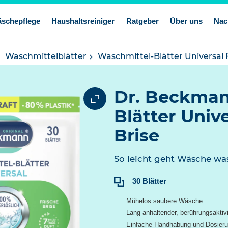
schepflege
Haushaltsreiniger
Ratgeber
Über uns
Nac
Waschmittelblätter
Waschmittel-Blätter Universal F
Dr. Beckman
Blätter Unive
Brise
So leicht geht Wäsche wa
Inhalt:
30 Blätter
Mühelos saubere Wäsche
Lang anhaltender, berührungsaktivi
Einfache Handhabung und Dosier