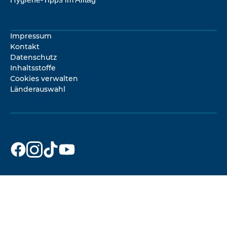
Impressum
Kontakt
Datenschutz
Inhaltsstoffe
Cookies verwalten
Länderauswahl
Dr. Beckmann
Dr. Beckmann
Dr. Beckmann
Dr. Beckmann
auf
auf
auf
auf
Facebook
Instagram
TikTok
YouTube