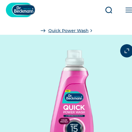
Suche
öffnen/sc
Sie
Quick Power Wash
sind
hier: