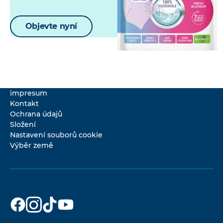
Objevte nyní
impresum
Kontakt
Ochrana údajů
Složení
Nastavení souborů cookie
Výběr země
Dr. Beckmann
Dr. Beckmann
Dr. Beckmann
Dr. Beckmann
na
na
na
na
Facebook
Instagram
TikTok
YouTube