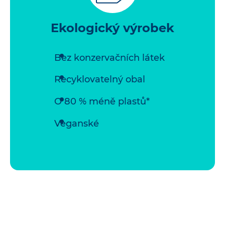
Ekologický výrobek
Bez konzervačních látek
Recyklovatelný obal
O 80 % méně plastů*
Veganské