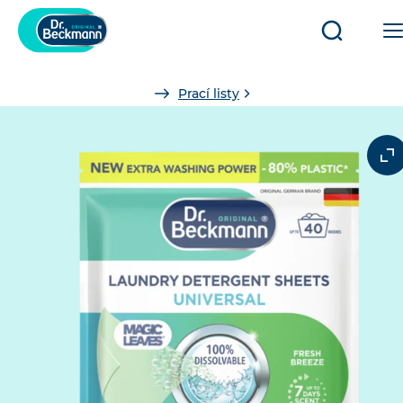
Otevřít/za
vyhledáv
You
Prací listy
are
here: