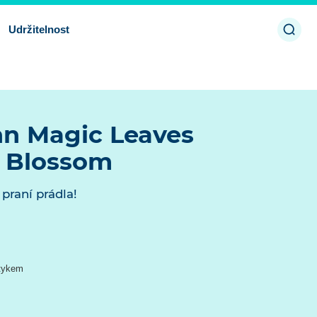
Otevř
Udržitelnost
vyhl
n Magic Leaves
h Blossom
si praní prádla!
otykem