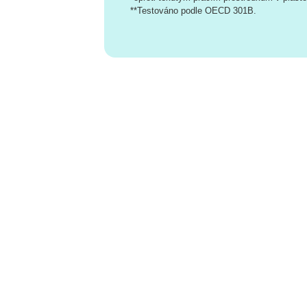
**Testováno podle OECD 301B.