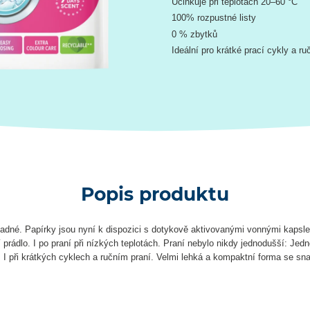
Účinkuje při teplotách 20–⁠⁠⁠⁠⁠⁠60 °C
100% rozpustné listy
0 % zbytků
Ideální pro krátké prací cykly a ru
Popis produktu
snadné. Papírky jsou nyní k dispozici s dotykově aktivovanými vonnými kapslem
í prádlo. I po praní při nízkých teplotách. Praní nebylo nikdy jednodušší: Je
⁠⁠⁠⁠⁠ I při krátkých cyklech a ručním praní. Velmi lehká a kompaktní forma se s