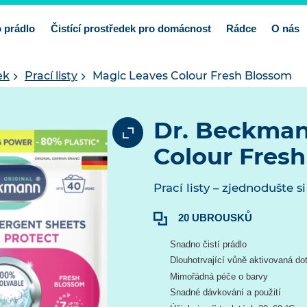
 prádlo
Čistící prostředek pro domácnost
Rádce
O nás
ek
Prací listy
Magic Leaves Colour Fresh Blossom
Dr. Beckman
Colour Fres
Prací listy –⁠⁠⁠⁠⁠⁠ zjednodušte 
Obsah:
20 UBROUSKŮ
Snadno čistí prádlo
Dlouhotrvající vůně aktivovaná d
Mimořádná péče o barvy
Snadné dávkování a použití