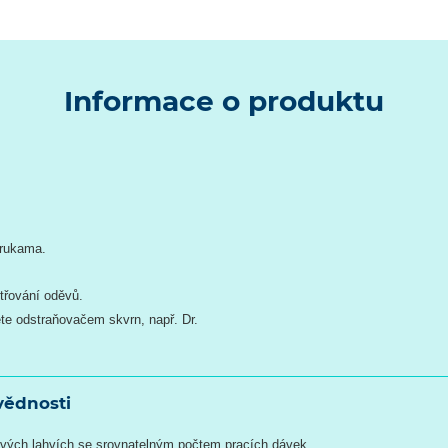
Informace o produktu
 rukama.
.
etřování oděvů.
ete odstraňovačem skvrn, např. Dr.
vědnosti
ových lahvích se srovnatelným počtem pracích dávek