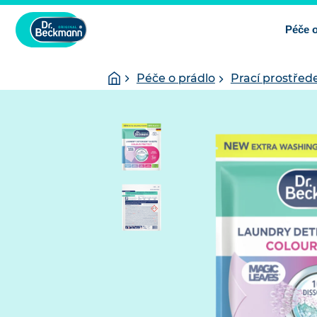
Péče o
You
Homepage
Péče o prádlo
Prací prostřed
are
here: