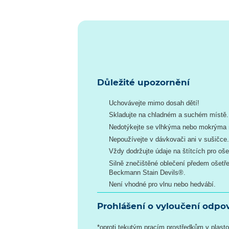
Důležité upozornění
Uchovávejte mimo dosah dětí!
Skladujte na chladném a suchém místě.
Nedotýkejte se vlhkýma nebo mokrýma
Nepoužívejte v dávkovači ani v sušičce
Vždy dodržujte údaje na štítcích pro oš
Silně znečištěné oblečení předem ošetř
Beckmann Stain Devils®.
Není vhodné pro vlnu nebo hedvábí.
Prohlášení o vyloučení odpo
*oproti tekutým pracím prostředkům v plast