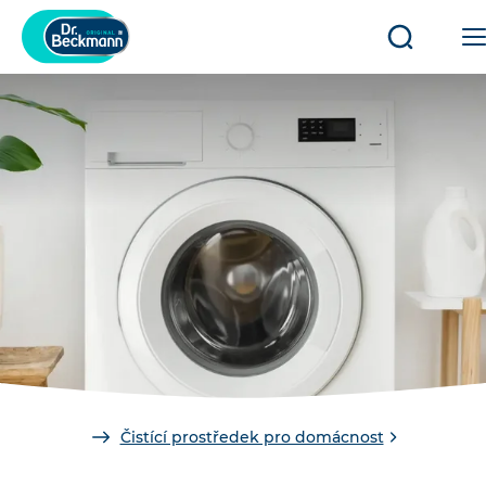
Otevřít/za
vyhledáv
You
Čistící prostředek pro domácnost
are
here: