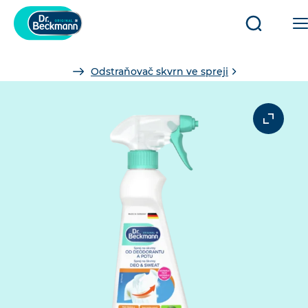
Otevřít/za
vyhledáv
You
Odstraňovač skvrn ve spreji
are
here: