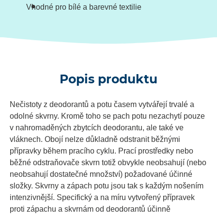
Vhodné pro bílé a barevné textilie
Popis produktu
Nečistoty z deodorantů a potu časem vytvářejí trvalé a
odolné skvrny. Kromě toho se pach potu nezachytí pouze
v nahromaděných zbytcích deodorantu, ale také ve
vláknech. Obojí nelze důkladně odstranit běžnými
přípravky během pracího cyklu. Prací prostředky nebo
běžné odstraňovače skvrn totiž obvykle neobsahují (nebo
neobsahují dostatečné množství) požadované účinné
složky. Skvrny a zápach potu jsou tak s každým nošením
intenzivnější. Specifický a na míru vytvořený přípravek
proti zápachu a skvrnám od deodorantů účinně