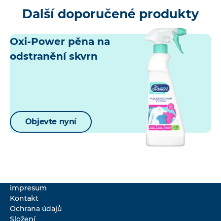
Další doporučené produkty
Oxi-Power pěna na
odstranění skvrn
Objevte nyní
impresum
Kontakt
Ochrana údajů
Složení