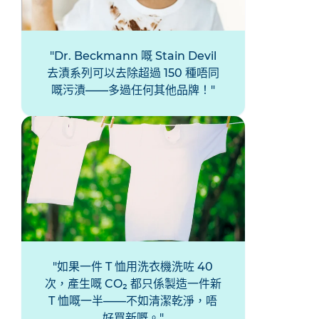
Dr. Beckmann 嘅 Stain Devil
去漬系列可以去除超過 150 種唔同
嘅污漬——多過任何其他品牌！
如果一件 T 恤用洗衣機洗咗 40
次，產生嘅 CO₂ 都只係製造一件新
T 恤嘅一半——不如清潔乾淨，唔
好買新嘅。