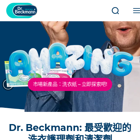
開
啟
或
關
閉
搜
尋
上
下
市場新產品：洗衣紙 – 立即探索吧!
一
一
頁
頁
Dr. Beckmann: 最受歡迎的
洗衣護理劑和清潔劑