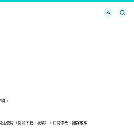
語
開
言
啟
或
關
閉
搜
尋
5月。
非商業用途使用（例如下載、複製）。任何修改、翻譯或編