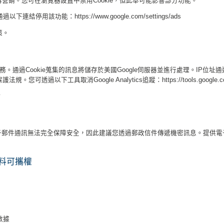
再營銷。您可在瀏覽器設置中禁用Cookie，但此舉可能影響部分功能。
結停用該功能：https://www.google.com/settings/ads
策。
ds再營銷服務。通過Cookie蒐集的訊息將儲存於美國Google伺服器並進行處理。IP位
以下工具取消Google Analytics追蹤：https://tools.google.com/dl
y
子郵件通訊無法完全保障安全，因此建議您透過郵政信件傳遞機密訊息。提供電
資料可攜權
數據