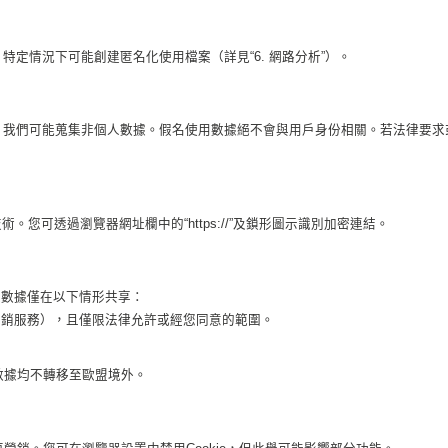
定情況下可能創建匿名化使用檔案（詳見“6. 網路分析”）。
，我們可能蒐集非個人數據。假名使用數據絕不會與用戶身份相關。若法律要求
。您可透過瀏覽器網址欄中的“https://”
及鎖形圖示識別加密連結
。
人數據僅在以下情形共享：
營銷服務），且僅限法律允許或經您同意的範圍。
，所有數據均不轉移至歐盟境外。