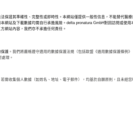
無法保證其準確性、完整性或即時性。本網站僅提供一般性信息，不能替代醫療
站及下載數據均需自行承擔風險。delta pronatura GmbH對因訪問
三方網站內容，我們亦不承擔任何責任。
的保護
。我們將嚴格遵守適用的數據保護法規（包括歐盟《通用數據保護條例》（
密處理。
。若需收集個人數據（如姓名、地址、電子郵件），均基於自願原則，且未經您