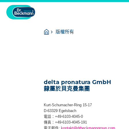
You
Homepage
版權所有
are
here:
delta pronatura GmbH
隸屬於貝克曼集團
Kurt-Schumacher-Ring 15-17
D-63329 Egelsbach
電話：+49-6103-4045-0
傳真：+49-6103-4045-191
電子郵件:
kontakt@drbeckmanngroup.com