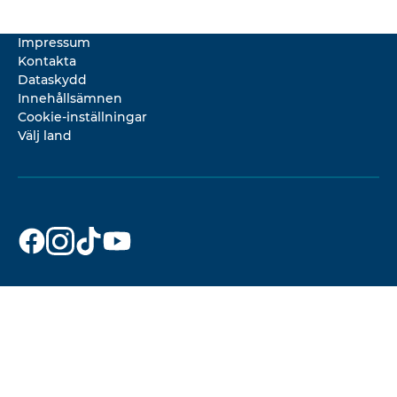
Impressum
Kontakta
Dataskydd
Innehållsämnen
Cookie-inställningar
Välj land
Dr. Beckmann
Dr. Beckmann
Dr. Beckmann
Dr. Beckmann
på
på
på
på
Facebook
Instagram
TikTok
YouTube