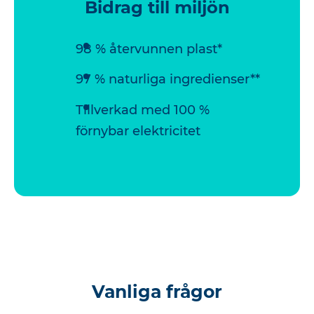
Bidrag till miljön
98 % återvunnen plast*
97 % naturliga ingredienser**
Tillverkad med 100 %
förnybar elektricitet
Vanliga frågor