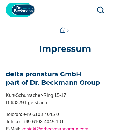
Öppna/stäng
Öp
sökning
ell
st
You
Homepage
hu
are
here:
Impressum
delta pronatura GmbH
part of Dr. Beckmann Group
Kurt-Schumacher-Ring 15-17
D-63329 Egelsbach
Telefon: +49-6103-4045-0
Telefax: +49-6103-4045-191
E-Mail:
kontakt@drbeckmanngroup.com