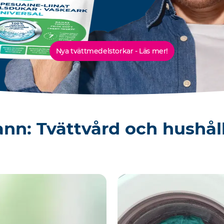
Nya tvättmedelstorkar - Läs mer!
nn: Tvättvård och hushål