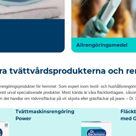
Allrengöringsmedel
ra tvättvårdsprodukterna och r
 rengöringsprodukter för hemmet. Som expert inom textil- och hushållsrengöring 
brett urval specialiserade produkter. Mest kända är våra fläckborttagare, sås
det handlar om rödvinsfläckar på vit skjorta eller gräsfläckar på jeans – Dr
Tvättmaskinsrengöring
Fläck
Power
med G