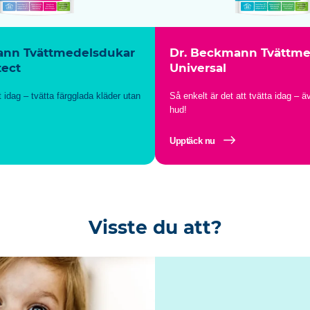
ann Tvättmedelsdukar
Dr. Beckmann Tvättme
tect
Universal
t idag – tvätta färgglada kläder utan
Så enkelt är det att tvätta idag – ä
hud!
Upptäck nu
Visste du att?