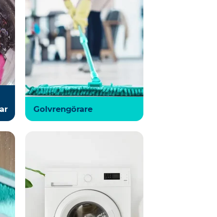
ar
Golvrengörare