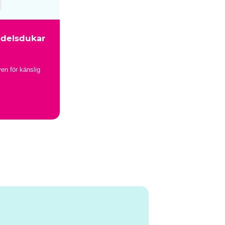
delsdukar
ven för känslig