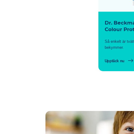
Dr. Beckm
Colour Pro
Så enkelt är tvät
bekymmer.
Upptäck nu