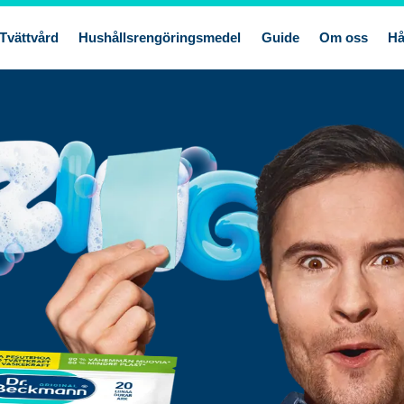
Tvättvård
Hushållsrengöringsmedel
Guide
Om oss
Hå