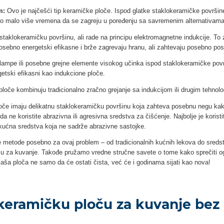
m:
Ovo je najčešći tip keramičke ploče. Ispod glatke staklоkeramičke površine
ebno malo više vremena da se zagreju u poređenju sa savremenim alternativama
staklоkeramičku površinu, ali rade na principu elektromagnetne indukcije. T
osebno energetski efikasne i brže zagrevaju hranu, ali zahtevaju posebno po
 lampe ili posebne grejne elemente visokog učinka ispod staklоkeramičke povr
getski efikasni kao indukcione ploče.
loče kombinuju tradicionalno zračno grejanje sa indukcijom ili drugim tehnolog
če imaju delikatnu staklоkeramičku površinu koja zahteva posebnu negu kako 
da ne koristite abrazivna ili agresivna sredstva za čišćenje. Najbolje je korist
kućna sredstva koja ne sadrže abrazivne sastojke.
metode posebno za ovaj problem – od tradicionalnih kućnih lekova do sreds
oču za kuvanje. Takođe pružamo vredne stručne savete o tome kako sprečiti ogr
aša ploča ne samo da će ostati čista, već će i godinama sijati kao nova!
 keramičku ploču za kuvanje bez