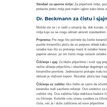
Skrebač za uporne mrlje:
Za pripečene mrlje, pos
prelazite preko mrlja pod malim uglom kako biste oč
Dr. Beckmann za čistu i sja
Možda ste se i vi našli u situaciji da, dok kuvate, 
mrlja koje se ne mogu odmah ukloniti standardn
Priprema:
Pre nego što počnete da čistite keramičku
pustite keramičku ploču da se potpuno ohladi kako b
ostatke kao što su prskanja masti ili ostatke hrane.
papirne ubruse, jer oni često mogu ostaviti ostatke
Čišćenje i sjaj:
Za blaže prljavštine i svež sjaj p
nežno uklanja prljavštinu i obezbeđuje dugotrajni s
keramičke površine. Jednostavno prskajte malu koli
obrisati je vlažnom krpom. Rezultat: ploča bez trag
Čišćenje uz zaštitu:
Ako želite ne samo da očistit
keramike nudi savršeno rešenje. Ovo sredstvo za či
zaštitni sloj. Ova zaštitna folija olakšava buduće č
za čišćenje. Koristite crnu stranu sunđera za čišće
čista, već je i duže zaštićena od nove prljavštine.