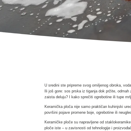
U sredini ste pripreme svog omiljenog obroka, voda 
Ili još gore: sos prska iz tiganja dok pržite, odmah 
zaista deluju? I kako sprečiti ogrebotine ili tupe mrl
Keramička ploča nije samo praktičan kuhinjski uređa
površini pojave promene boje, ogrebotine ili neugle
Keramičke ploče su napravljene od staklokеramike, ko
ploče iste – u zavisnosti od tehnologije i proizvođač