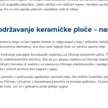
bi razgradila prljavštinu. Zatim obrišite sve vlažnom krpom i temeljno osuši
o što su one nastale prelivom zaslađene vode ili mleka.
 održavanje keramičke ploče – na
 kamenca mogu se bez napora ukloniti uz odgovarajuću negu i prikladne metod
ekonomičnu alternativu, ona nisu uvek najbolji izbor za naročito uporne mrlje.
 korišćenje specijalno formulisanih sredstava za čišćenje keramičkih ploča. 
ivih staklоkeramičkih površina. Bilo da je u pitanju sredstvo za čišćenje sta
titnom formulom ili sredstvo za intenzivno čišćenje staklоkeramike i nerđajuć
e i ostaviti površinu bez tragova i sjajnu.
je pomažu u sprečavanju ogrebotina i promene boje. Ako brišete keramičku p
a za čišćenje, uživaćete u besprekорnoj površini za kuvanje godinama. Sa pr
i čista, već će i godinama ostati prelepo sjajna!