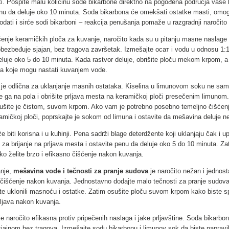
ti. Pospite malu količinu sode bikarbone direktno na pogođena područja vaše 
vinu da deluje oko 10 minuta. Soda bikarbona će omekšati ostatke masti, om
odati i sirće sodi bikarboni – reakcija penušanja pomaže u razgradnji naročito
ćenje keramičkih ploča za kuvanje, naročito kada su u pitanju masne naslage
ezbeđuje sjajan, bez tragova završetak. Izmešajte ocат i vodu u odnosu 1:1
deluje oko 5 do 10 minuta. Kada rastvor deluje, obrišite ploču mekom krpom, 
a koje mogu nastati kuvanjem vode.
ja je odlična za uklanjanje masnih ostataka. Kiselina u limunovom soku ne sa
 ga na pola i obrišite prljava mesta na keramičkoj ploči presečenim limunom. 
sušite je čistom, suvom krpom. Ako vam je potrebno posebno temeljno čišćen
čkoj ploči, poprskajte je sokom od limuna i ostavite da mešavina deluje nek
 biti korisna i u kuhinji. Pena sadrži blage deterdžente koji uklanjaju čak i up
za brijanje na prljava mesta i ostavite penu da deluje oko 5 do 10 minuta. Za
ko želite brzo i efikasno čišćenje nakon kuvanja.
anje,
mešavina vode i tečnosti za pranje sudova
je naročito nežan i jednos
o čišćenje nakon kuvanja. Jednostavno dodajte malo tečnosti za pranje sudova 
 uklonili masnoću i ostatke. Zatim osušite ploču suvom krpom kako biste spr
ljava nakon kuvanja.
e naročito efikasna protiv pripečenih naslaga i jake prljavštine. Soda bikarbo
jajnom bez tragova. Izmešajte sodu bikarbonu i limunov sok da biste napravil