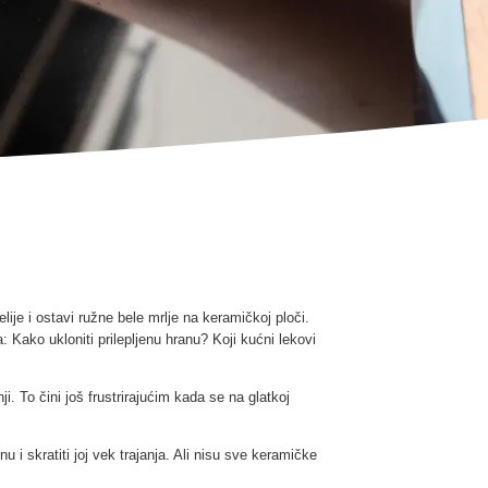
ije i ostavi ružne bele mrlje na keramičkoj ploči.
a: Kako ukloniti prilepljenu hranu? Koji kućni lekovi
 To čini još frustrirajućim kada se na glatkoj
 i skratiti joj vek trajanja. Ali nisu sve keramičke