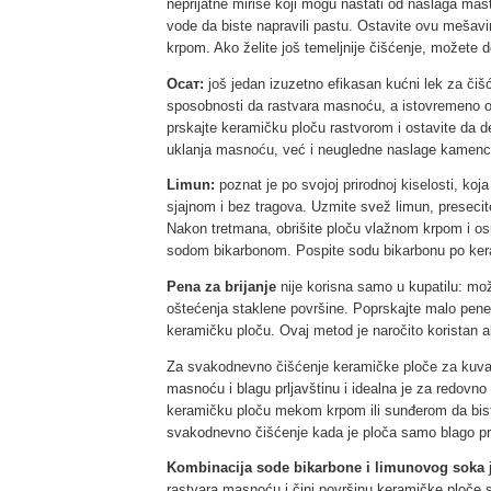
neprijatne mirise koji mogu nastati od naslaga mas
vode da biste napravili pastu. Ostavite ovu meša
krpom. Ako želite još temeljnije čišćenje, možete d
Ocат:
još jedan izuzetno efikasan kućni lek za čiš
sposobnosti da rastvara masnoću, a istovremeno ob
prskajte keramičku ploču rastvorom i ostavite da 
uklanja masnoću, već i neugledne naslage kamenc
Limun:
poznat je po svojoj prirodnoj kiselosti, ko
sjajnom i bez tragova. Uzmite svež limun, presecite
Nakon tretmana, obrišite ploču vlažnom krpom i o
sodom bikarbonom. Pospite sodu bikarbonu po kerami
Pena za brijanje
nije korisna samo u kupatilu: može
oštećenja staklene površine. Poprskajte malo pene 
keramičku ploču. Ovaj metod je naročito koristan a
Za svakodnevno čišćenje keramičke ploče za kuv
masnoću i blagu prljavštinu i idealna je za redovn
keramičku ploču mekom krpom ili sunđerom da biste
svakodnevno čišćenje kada je ploča samo blago pr
Kombinacija sode bikarbone i limunovog soka
j
rastvara masnoću i čini površinu keramičke ploče s