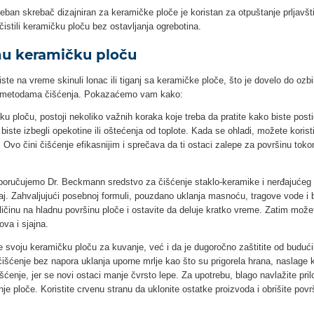
eban skrebač dizajniran za keramičke ploče je koristan za otpuštanje prljavšt
istili keramičku ploču bez ostavljanja ogrebotina.
jnu keramičku ploču
niste na vreme skinuli lonac ili tiganj sa keramičke ploče, što je dovelo do oz
im metodama čišćenja. Pokazaćemo vam kako:
 ploču, postoji nekoliko važnih koraka koje treba da pratite kako biste postigli
iste izbegli opekotine ili oštećenja od toplote. Kada se ohladi, možete koristi
 Ovo čini čišćenje efikasnijim i sprečava da ti ostaci zalepe za površinu toko
.
reporučujemo Dr. Beckmann sredstvo za čišćenje staklo-keramike i nerđajućeg 
jaj. Zahvaljujući posebnoj formuli, pouzdano uklanja masnoću, tragove vode i 
činu na hladnu površinu ploče i ostavite da deluje kratko vreme. Zatim može
ova i sjajna.
e svoju keramičku ploču za kuvanje, već i da je dugoročno zaštitite od budu
šćenje bez napora uklanja uporne mrlje kao što su prigorela hrana, naslage 
išćenje, jer se novi ostaci manje čvrsto lepe. Za upotrebu, blago navlažite pril
nje ploče. Koristite crvenu stranu da uklonite ostatke proizvoda i obrišite p