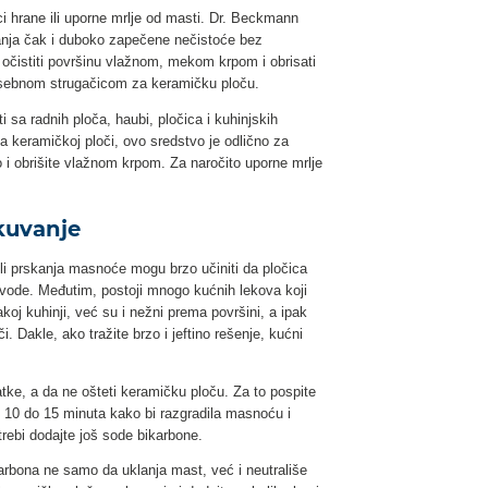
i hrane ili uporne mrlje od masti. Dr. Beckmann
anja čak i duboko zapečene nečistoće bez
očistiti površinu vlažnom, mekom krpom i obrisati
posebnom strugačicom za keramičku ploču.
sa radnih ploča, haubi, pločica i kuhinjskih
a keramičkoj ploči, ovo sredstvo je odlično za
o i obrišite vlažnom krpom. Za naročito uporne mrlje
 kuvanje
ili prskanja masnoće mogu brzo učiniti da pločica
izvode. Međutim, postoji mnogo kućnih lekova koji
oj kuhinji, već su i nežni prema površini, a ipak
. Dakle, ako tražite brzo i jeftino rešenje, kućni
tke, a da ne ošteti keramičku ploču. Za to pospite
o 10 do 15 minuta kako bi razgradila masnoću i
rebi dodajte još sode bikarbone.
karbona ne samo da uklanja mast, već i neutrališe