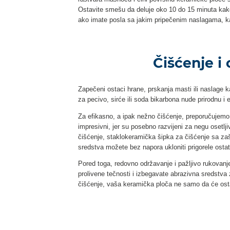
Ostavite smešu da deluje oko 10 do 15 minuta kako 
ako imate posla sa jakim pripečenim naslagama, ka
Čišćenje i
Zapečeni ostaci hrane, prskanja masti ili naslage
za pecivo, sirće ili soda bikarbona nude prirodnu i 
Za efikasno, a ipak nežno čišćenje, preporučujemo
impresivni, jer su posebno razvijeni za negu osetlj
čišćenje, staklоkeramička šipka za čišćenje sa zaš
sredstva možete bez napora ukloniti prigorele ostatk
Pored toga, redovno održavanje i pažljivo rukovan
prolivene tečnosti i izbegavate abrazivna sredstv
čišćenje, vaša keramička ploča ne samo da će ostat