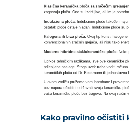
Klasična keramička ploča sa zračećim grejanje
zagrevaju ploču. One su izdržljive, ali im je potr
Indukciona ploča:
Indukcione ploče takođe imaju 
ostatak ploče ostaje hladan. Indukcione ploče su p
Halogena ili brza ploča:
Ovaj tip koristi halogene
konvencionalnih zračnih grejača, ali nisu tako ener
Moderne hibridne staklоkeramičke ploče:
Neke p
Uprkos tehničkim razlikama, sve ove keramičke plo
prilepljene naslage. Stoga uvek treba voditi računa 
keramičkih ploča od Dr. Beckmann ili jednostavna 
U ovom vodiču pružamo vam isprobane i proverene 
bez napora očistiti i održavati svoju keramičku pl
vašu keramičku ploču bez tragova. Na ovaj način v
Kako pravilno očistiti