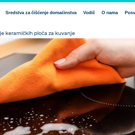
Sredstva za čišćenje domaćinstva
Vodič
O nama
Posv
je keramičkih ploča za kuvanje