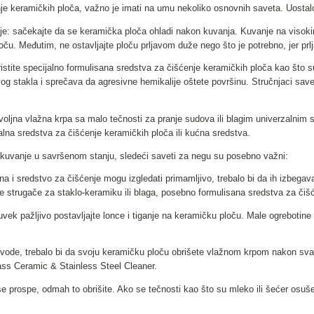
je keramičkih ploča, važno je imati na umu nekoliko osnovnih saveta. Uostal
 je: sačekajte da se keramička ploča ohladi nakon kuvanja. Kuvanje na visok
oču. Međutim, ne ostavljajte ploču prljavom duže nego što je potrebno, jer pr
istite specijalno formulisana sredstva za čišćenje keramičkih ploča kao što s
og stakla i sprečava da agresivne hemikalije oštete površinu. Stručnjaci savet
ljna vlažna krpa sa malo tečnosti za pranje sudova ili blagim univerzalnim
ijalna sredstva za čišćenje keramičkih ploča ili kućna sredstva.
 kuvanje u savršenom stanju, sledeći saveti za negu su posebno važni:
a i sredstvo za čišćenje mogu izgledati primamljivo, trebalo bi da ih izbegav
ne strugače za staklo-keramiku ili blaga, posebno formulisana sredstva za č
vek pažljivo postavljajte lonce i tiganje na keramičku ploču. Male ogreboti
i vode, trebalo bi da svoju keramičku ploču obrišete vlažnom krpom nakon svake
lass Ceramic & Stainless Steel Cleaner.
se prospe, odmah to obrišite. Ako se tečnosti kao što su mleko ili šećer osuše