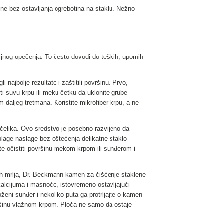
ine bez ostavljanja ogrebotina na staklu. Nežno
biljnog opečenja. To često dovodi do teških, upornih
 najbolje rezultate i zaštitili površinu. Prvo,
ti suvu krpu ili meku četku da uklonite grube
m daljeg tretmana. Koristite mikrofiber krpu, a ne
čelika. Ovo sredstvo je posebno razvijeno da
blage naslage bez oštećenja delikatne staklo-
te očistiti površinu mekom krpom ili sunđerom i
ćih mrlja, Dr. Beckmann kamen za čišćenje staklene
kalcijuma i masnoće, istovremeno ostavljajući
oženi sunđer i nekoliko puta ga protrljajte o kamen
ovršinu vlažnom krpom. Ploča ne samo da ostaje