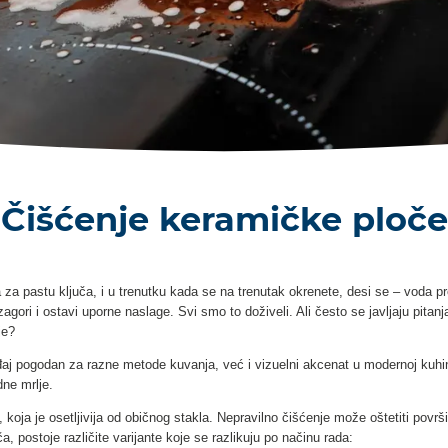
Čišćenje keramičke ploče
za pastu ključa, i u trenutku kada se na trenutak okrenete, desi se – voda prel
zagori i ostavi uporne naslage. Svi smo to doživeli. Ali često se javljaju pitanj
je?
j pogodan za razne metode kuvanja, već i vizuelni akcenat u modernoj kuhinji.
dne mrlje.
ja je osetljivija od običnog stakla. Nepravilno čišćenje može oštetiti površinu
a, postoje različite varijante koje se razlikuju po načinu rada: