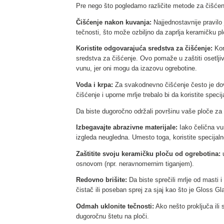
Pre nego što pogledamo različite metode za čišćen
Čišćenje nakon kuvanja:
Najjednostavnije pravilo
tečnosti, što može ozbiljno da zaprlja keramičku pl
Koristite odgovarajuća sredstva za čišćenje:
Kor
sredstva za čišćenje. Ovo pomaže u zaštiti osetljiv
vunu, jer oni mogu da izazovu ogrebotine.
Voda i krpa:
Za svakodnevno čišćenje često je dovo
čišćenje i uporne mrlje trebalo bi da koristite spec
Da biste dugoročno održali površinu vaše ploče za
Izbegavajte abrazivne materijale:
Iako čelična vun
izgleda neugledna. Umesto toga, koristite specijal
Zaštitite svoju keramičku ploču od ogrebotina:
u
osnovom (npr. neravnomernim tiganjem).
Redovno brišite:
Da biste sprečili mrlje od masti 
čistač ili poseban sprej za sjaj kao što je Gloss G
Odmah uklonite tečnosti:
Ako nešto proključa ili 
dugoročnu štetu na ploči.