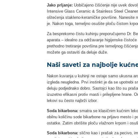
Jako prljanje:
Uobičajeno čišćenje nije uvek dovolj
Intensive Glass Ceramic & Stainless Steel Cleane
oštećenja stakleno-keramičke površine. Nanesite m
je. Nakon toga, temeljno osušite ploču čistom krp
Za besprekorno čistu kuhinju preporučujemo Dr. Bec
aparata – idealno za održavanje higijenske čistoće
prethodno tretiranje površina pre temeljnog čišćenj
možete ga ostaviti da deluje duže.
Naši saveti za najbolje kućn
Nakon kuvanja u kuhinji ne ostaje samo ukusna arom
izgleda neugledna. Prvi instinkt je da se upotrebi 
deluju podjednako dobro. Sastojci kao što su prašak
izuzetno efikasni protiv masti i prilepljene hrane. O
lekovi su često najbrži izbor.
Soda bikarbona:
smatra se klasičnim kućnim lekom.
obilnu količinu sode bikarbone na prljavo mesto i 
ostatke. Zatim obrišite ploču vlažnom krpom i osu
Soda bikarbona:
slično kao i prašak za pecivo, im