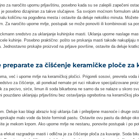
no za naročito upornu prljavštinu, posebno kada su se zalepili zapečeni ostac
r je posebno dizajniran za takve slučajeve. Sa svojom moćnom formulom ukl
alu količinu na pogođena mesta i ostavite da deluje nekoliko minuta. Možete 
om. Za naročito uporne mrlje, postupak se može ponoviti ili kombinovati sa 
kmann sredstvo za uklanjanje kuhinjske masti. Uklanja uporne naslage masti 
 cele kuhinje. Posebno praktično: pošto se prskanja masti takođe nakupljaju n
a. Jednostavno prskajte proizvod na prljave površine, ostavite da deluje kratk
e preparate za čišćenje keramičke ploče za
a, već i uporne mrlje na keramičkoj pločici. Prigoreli sosovi, prevrela voda 
sredstvo za čišćenje, ali ponekad nemate pri ruci nikakve specijalizovane pro
 za pecivo, sirće, limun ili soda bikarbona ne samo da se nalaze u skoro svak
ni pouzdano uklanjaju prljavštinu bez ostavljanja ogrebotina na keramičkoj ploči
 Deluje kao blagi abraziv koji uklanja čak i prilepljene masnoće i druge osta
poprskajte malo vode da biste formirali pastu. Ostavite ovu pastu da deluje ok
šite je mekom krpom. Ako uporne mrlje ne nestanu, ponovite postupak i po pot
a efekat razgradnje masti i odlična je za čišćenje ploča za kuvanje. Soda bi