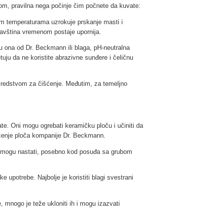
om, pravilna nega počinje čim počnete da kuvate:
im temperaturama uzrokuje prskanje masti i
ljavština vremenom postaje upornija.
u ona od Dr. Beckmann ili blaga, pH-neutralna
uju da ne koristite abrazivne sunđere i čeličnu
 sredstvom za čišćenje. Međutim, za temeljno
ate. Oni mogu ogrebati keramičku ploču i učiniti da
išćenje ploča kompanije Dr. Beckmann.
ne mogu nastati, posebno kod posuđa sa grubom
 upotrebe. Najbolje je koristiti blagi svestrani
, mnogo je teže ukloniti ih i mogu izazvati