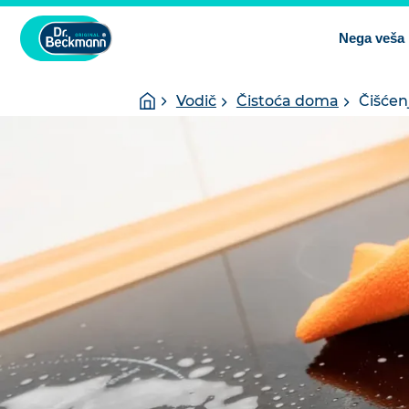
Nega veša
You
Homepage
Vodič
Čistoća doma
Čišćen
are
here: