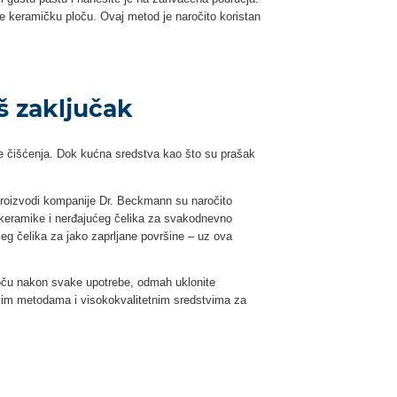
te keramičku ploču. Ovaj metod je naročito koristan
š zaključak
e čišćenja. Dok kućna sredstva kao što su prašak
Proizvodi kompanije Dr. Beckmann su naročito
klоkeramike i nerđajućeg čelika za svakodnevno
eg čelika za jako zaprlјane površine – uz ova
loču nakon svake upotrebe, odmah uklonite
avim metodama i visokokvalitetnim sredstvima za