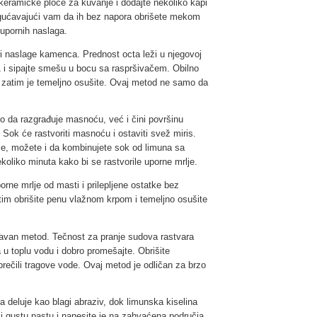
keramičke ploče za kuvanje i dodajte nekoliko kapi
ogućavajući vam da ih bez napora obrišete mekom
 upornih naslaga.
 i naslage kamenca. Prednost octa leži u njegovoj
 i sipajte smešu u bocu sa raspršivačem. Obilno
a zatim je temeljno osušite. Ovaj metod ne samo da
mo da razgrađuje masnoću, već i čini površinu
Sok će rastvoriti masnoću i ostaviti svež miris.
je, možete i da kombinujete sok od limuna sa
oliko minuta kako bi se rastvorile uporne mrlje.
orne mrlje od masti i prilepljene ostatke bez
tim obrišite penu vlažnom krpom i temeljno osušite
tavan metod. Tečnost za pranje sudova rastvara
u toplu vodu i dobro promešajte. Obrišite
ečili tragove vode. Ovaj metod je odličan za brzo
na deluje kao blagi abraziv, dok limunska kiselina
i gustu pastu i nanesite je na zahvaćena područja.