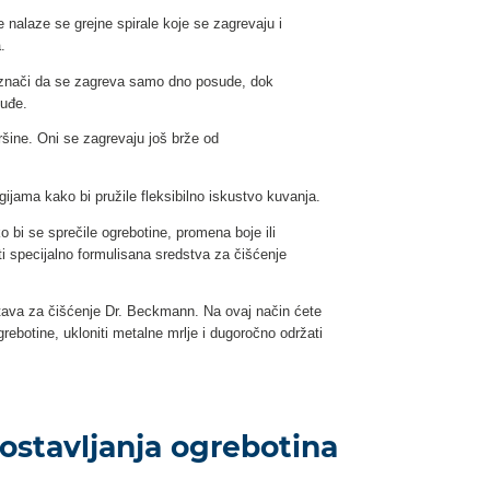
 nalaze se grejne spirale koje se zagrevaju i
.
o znači da se zagreva samo dno posude, dok
suđe.
šine. Oni se zagrevaju još brže od
ijama kako bi pružile fleksibilno iskustvo kuvanja.
bi se sprečile ogrebotine, promena boje ili
iti specijalno formulisana sredstva za čišćenje
tava za čišćenje Dr. Beckmann. Na ovaj način ćete
ebotine, ukloniti metalne mrlje i dugoročno održati
 ostavljanja ogrebotina