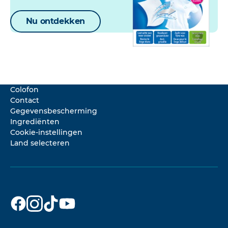
Nu ontdekken
Colofon
Contact
Gegevensbescherming
Ingrediënten
Cookie-instellingen
Land selecteren
Dr. Beckmann
Dr. Beckmann
Dr. Beckmann
Dr. Beckmann
op
op
op
op
Facebook
Instagram
TikTok
YouTube