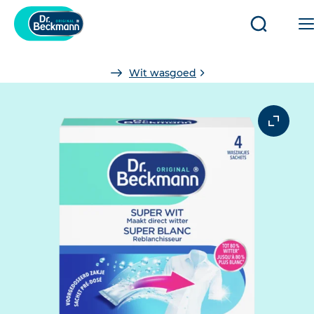
Open/slui
zoeken
You
Wit wasgoed
are
here: