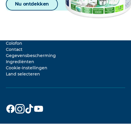
Nu ontdekken
Colofon
Contact
Gegevensbescherming
Ingrediënten
Cookie-instellingen
Land selecteren
Dr. Beckmann
Dr. Beckmann
Dr. Beckmann
Dr. Beckmann
op
op
op
op
Facebook
Instagram
TikTok
YouTube