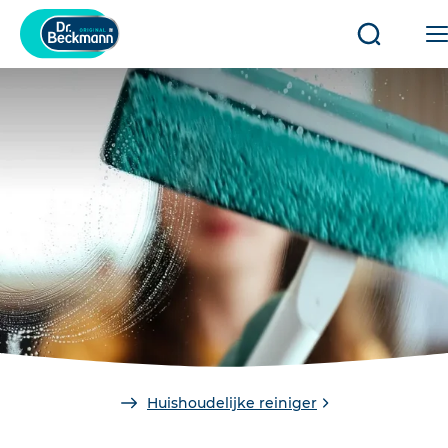
Open/slui
zoeken
You
Huishoudelijke reiniger
are
here: