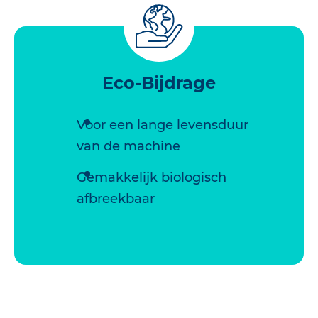
Eco-Bijdrage
Voor een lange levensduur
van de machine
Gemakkelijk biologisch
afbreekbaar