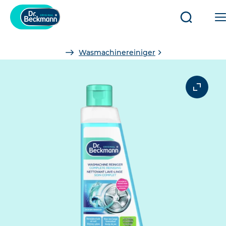
Open/slui
zoeken
You
Wasmachinereiniger
are
here: