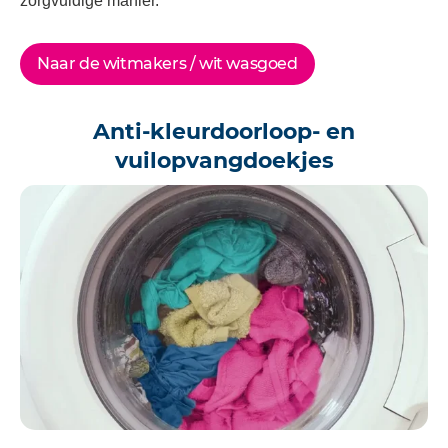
zorgvuldige manier.
Naar de witmakers / wit wasgoed
Anti-kleurdoorloop- en
vuilopvangdoekjes