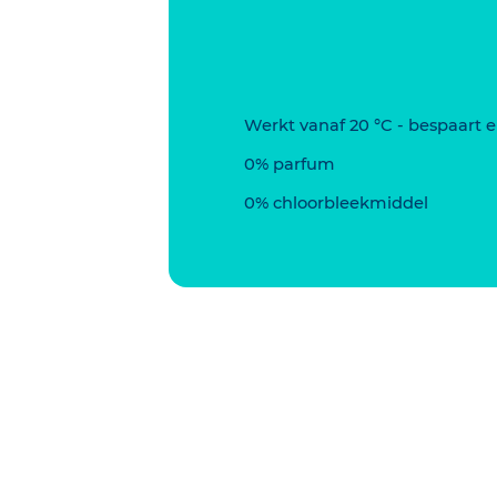
Werkt vanaf 20 °C - bespaart 
0% parfum
0% chloorbleekmiddel