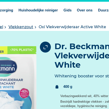
zorging
Huishoudelijke reiniger
Gids
Over ons
Duurz
el
Vlekkenzout
Oxi Vlekverwijderaar Active White
Dr. Beckman
Vlekverwijde
White
Whitening booster voor st
Inhoud:
400 g
Verbazingwekkend wit, 40% witter 
Bestrijdt hardnekkige vlekken - ze
vezeldiepe, hygiënische reiniging.