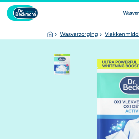
Wasver
You
Homepage
Wasverzorging
Vlekkenmidd
are
here: