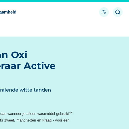
Taal
Open/
aamheid
zoek
n Oxi
raar Active
ralende witte tanden
dan wanneer je alleen wasmiddel gebruikt**
lfs zweet, manchetten en kraag - voor een