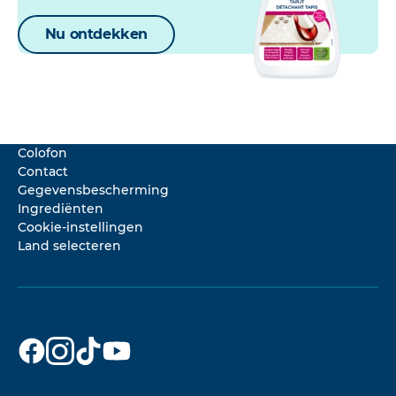
Nu ontdekken
Colofon
Contact
Gegevensbescherming
Ingrediënten
Cookie-instellingen
Land selecteren
Dr. Beckmann
Dr. Beckmann
Dr. Beckmann
Dr. Beckmann
op
op
op
op
Facebook
Instagram
TikTok
YouTube