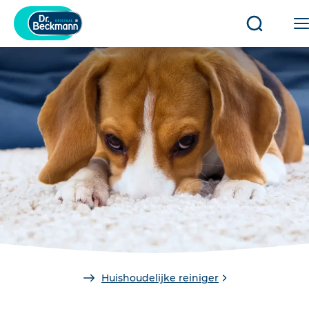
Open/slui
zoeken
You
Huishoudelijke reiniger
are
here: