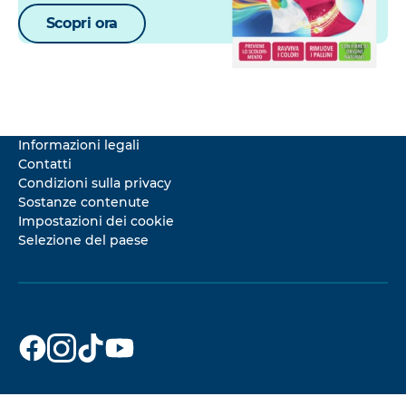
Scopri ora
Informazioni legali
Contatti
Condizioni sulla privacy
Sostanze contenute
Impostazioni dei cookie
Selezione del paese
Dr. Beckmann
Dr. Beckmann
Dr. Beckmann
Dr. Beckmann
su
su
su
su
Facebook
Instagram
TikTok
YouTube