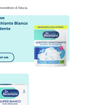
ivenditore di fiducia.
ivo
hiante Bianco
dente
ri ora