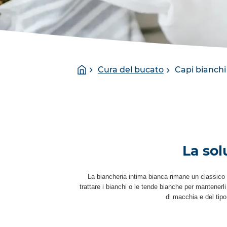
You
Homepage
Cura del bucato
Capi bianchi
are
here:
La sol
La biancheria intima bianca rimane un classico
trattare i bianchi o le tende bianche per mantenerli 
di macchia e del tipo