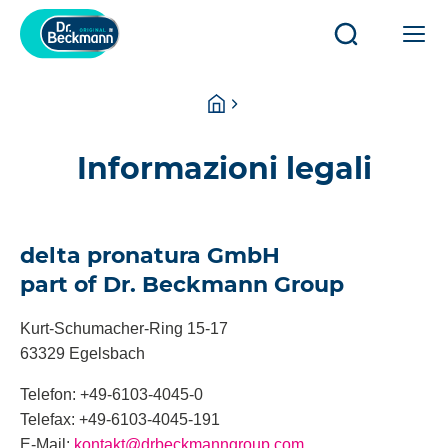
Aprire/chiud
Apr
ricerca
o
chi
You
Homepage
la
are
na
here:
pri
Informazioni legali
delta pronatura GmbH
part of Dr. Beckmann Group
Kurt-Schumacher-Ring 15-17
63329 Egelsbach
Telefon: +49-6103-4045-0
Telefax: +49-6103-4045-191
E-Mail:
kontakt@drbeckmanngroup.com