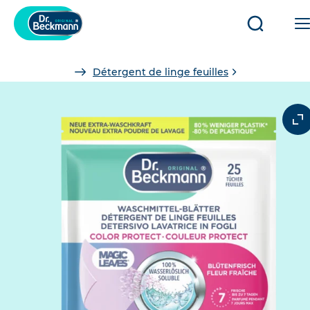
Ouvrir/fe
la
recherch
You
Détergent de linge feuilles
are
here: