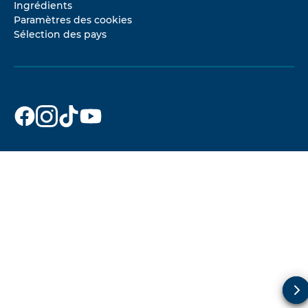
Ingrédients
Paramètres des cookies
Sélection des pays
Dr. Beckmann
Dr. Beckmann
Dr. Beckmann
Dr. Beckmann
sur
sur
sur
sur
Facebook
Instagram
TikTok
YouTube