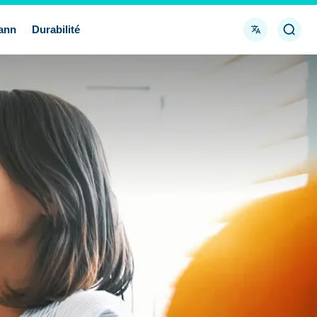
Langue
Ouvri
ann
Durabilité
la
reche