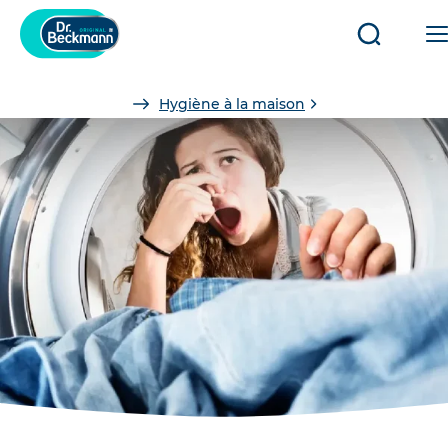
Ouvrir/fe
la
recherch
You
Hygiène à la maison
are
here: