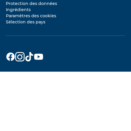
Protection des données
Ingrédients
Paramètres des cookies
Sélection des pays
Dr. Beckmann
Dr. Beckmann
Dr. Beckmann
Dr. Beckmann
sur
sur
sur
sur
Facebook
Instagram
TikTok
YouTube