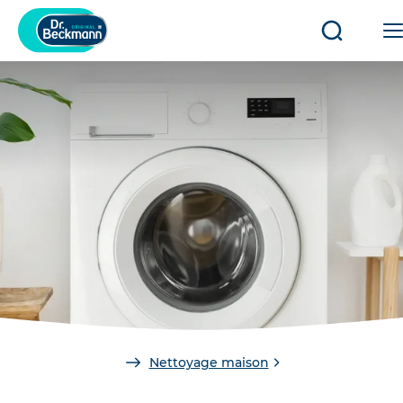
Ouvrir/fe
la
recherch
You
Nettoyage maison
are
here: