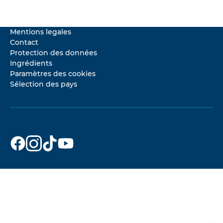
Mentions legales
Contact
Protection des données
Ingrédients
Paramètres des cookies
Sélection des pays
Dr. Beckmann
Dr. Beckmann
Dr. Beckmann
Dr. Beckmann
sur
sur
sur
sur
Facebook
Instagram
TikTok
YouTube