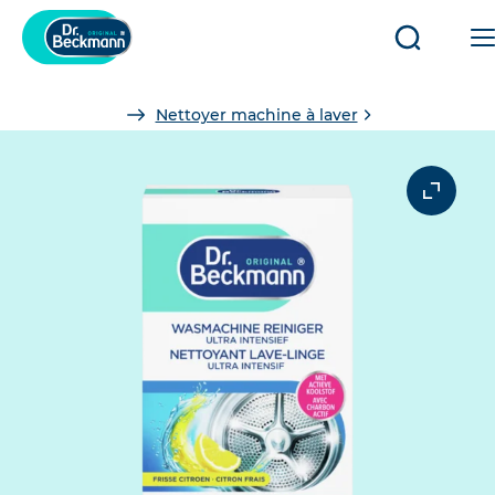
Ouvrir/fe
la
recherch
You
Nettoyer machine à laver
are
here: