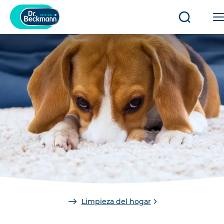
Abrir/cerr
búsqued
You
Limpieza del hogar
are
here: