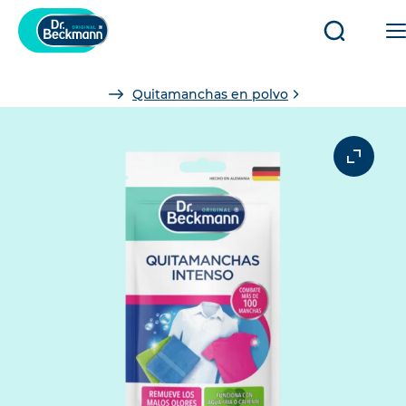
Abrir/cerr
búsqued
You
Quitamanchas en polvo
are
here: