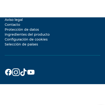
Aviso legal
Contacto
Protección de datos
Ingredientes del producto
Configuración de cookies
Selección de países
Dr.Beckmann
Dr.Beckmann
Dr.Beckmann
Dr.Beckmann
en
en
en
en
Facebook
Instagram
TikTok
YouTube