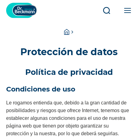
Abrir/cerrar
Abr
búsqueda
o
cer
You
Homepage
la
are
na
here:
pri
Protección de datos
Política de privacidad
Condiciones de uso
Le rogamos entienda que, debido a la gran cantidad de
posibilidades y riesgos que ofrece Internet, tenemos que
establecer algunas condiciones para el uso de nuestra
página web que tienen por objeto garantizar su
protección y la nuestra, por lo que deberá seguirlas.