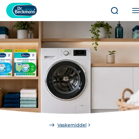
Åbn/luk
søgning
You
Vaskemiddel
are
here: