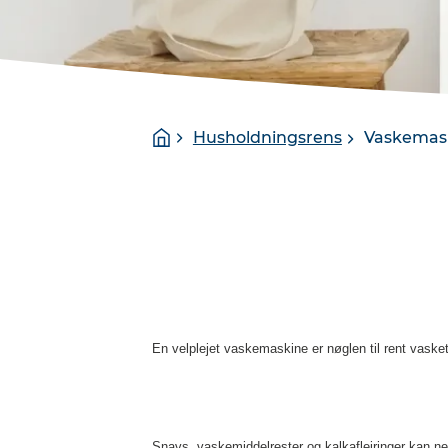
You
Homepage
Husholdningsrens
Vaskemas
are
here:
En velplejet vaskemaskine er nøglen til rent vasket
Snavs, vaskemiddelrester og kalkaflejringer kan 