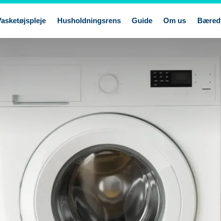
Vasketøjspleje
Husholdningsrens
Guide
Om us
Bæred