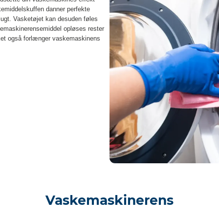
skemiddelskuffen danner perfekte
g lugt. Vasketøjet kan desuden føles
skemaskinerensemiddel opløses rester
ilket også forlænger vaskemaskinens
Vaskemaskinerens