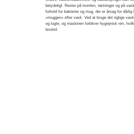
betydeligt. Rester på tromlen, tætninger og på va
forhold for bakterier og mug, der er årsag for dårli
»muggen« efter vask. Ved at bruge det rigtige va
og lugte, og maskinen forbliver hygiejnisk ren, hv
levetid.