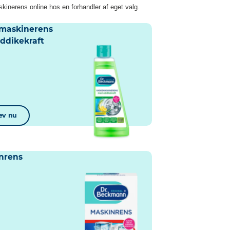
inerens online hos en forhandler af eget valg.
maskinerens
ddikekraft
ev nu
nrens