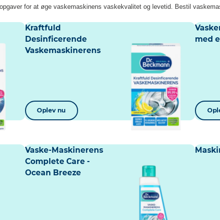
pgaver for at øge vaskemaskinens vaskekvalitet og levetid. Bestil vaskemask
Kraftfuld
Vaske
Desinficerende
med e
Vaskemaskinerens
Oplev nu
Opl
Vaske-Maskinerens
Maski
Complete Care -
Ocean Breeze