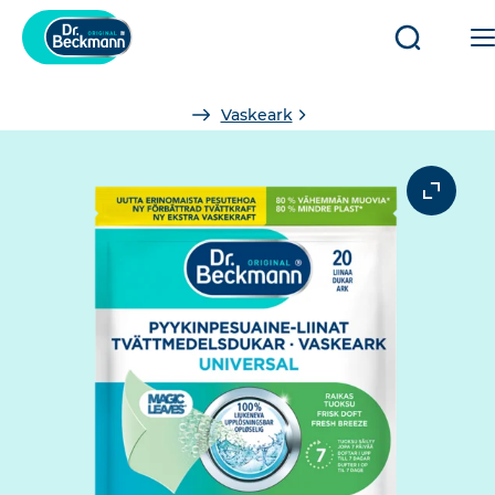
Åbn/luk
søgning
You
Vaskeark
are
here: