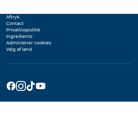
Aftryk
Contact
Privatlivspolitik
Ingredients
Administrer cookies
Valg af land
Dr. Beckmann
Dr. Beckmann
Dr. Beckmann
Dr. Beckmann
om
om
om
om
Facebook
Instagram
TikTok
YouTube