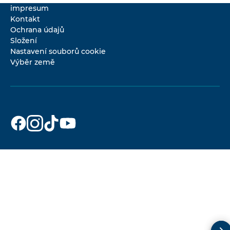
impresum
Kontakt
Ochrana údajů
Složení
Nastavení souborů cookie
Výběr země
Dr. Beckmann
Dr. Beckmann
Dr. Beckmann
Dr. Beckmann
na
na
na
na
Facebook
Instagram
TikTok
YouTube