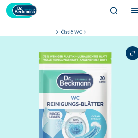
Otevřít/za
vyhledáv
You
Čistič WC
are
here: