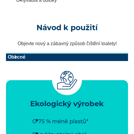
Umyvadla a odtoky
Návod k použití
Objevte nový a zábavný způsob čištění toalety!
Obecné
Ekologický výrobek
O 75 % méně plastů*