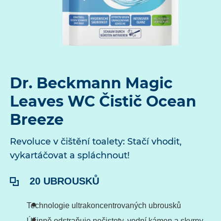
Dr. Beckmann Magic
Leaves WC Čistič Ocean
Breeze
Revoluce v čištění toalety: Stačí vhodit,
vykartáčovat a spláchnout!
Obsah:
20 UBROUSKŮ
Technologie ultrakoncentrovaných ubrousků
Účinně odstraňuje nečistoty, vodní kámen a skvrny